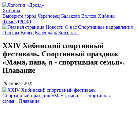
Хибины
Выберите город
Череповец
Балаково
Волхов
Хибины
Гимн ДРОЗД
Новости
О нас
Спортивные направления
Отзывы
Видео
Календарь
Контакты
XXIV Хибинский спортивный
фестиваль. Спортивный праздник
«Мама, папа, я - спортивная семья».
Плавание
29 апреля 2025