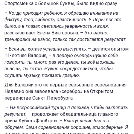
Спортсменка с большой буквы, было видно сразу.
–
Когда приходит ребёнок, я обращаю внимание на
фактуру, тело, гибкость, эластичность. У Леры всё это
было, а в глазах светились уверенность и воля, –
рассказывает Елена Викторовна. –
Это важно:
тренировки на износ, только так достигается результат.
– Если вы хотите успешно выступить
, – делится опытом
11-летняя Валерия,
– в первую очередь нужно себе
говорить: ты много раз это делал, ты всё можешь,
знаешь, ты готов. Нужно сосредоточиться, чтобы
слушать музыку, показать грацию.
Для Валерии это не первые серьёзные соревнования.
Недавно она завоевала «серебро» на Открытом
первенстве Санкт-Петербурга.
– На всероссийский турнир я поехала, чтобы закрепить
результат
, – продолжает обладательница главного
приза Кубка «ФосАгро». –
Выступление было с
обручем. Сами соревнования хорошие, атмосферные. Я
стремлюсь получить звание мастера спорта и двигаться