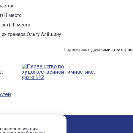
асток:
) II место
ет) III место
 их тренера Ольгу Алёшину
Поделитесь с друзьями этой стран
остей
и персонализации.