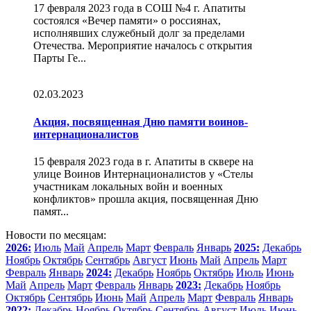
17 февраля 2023 года в СОШ №4 г. Апатиты
состоялся «Вечер памяти» о россиянах,
исполнявших служебный долг за пределами
Отечества. Мероприятие началось с открытия
Парты Ге...
02.03.2023
Акция, посвященная Дню памяти воинов-
интернационалистов
15 февраля 2023 года в г. Апатиты в сквере на
улице Воинов Интернационалистов у «Стелы
участникам локальных войн и военных
конфликтов» прошла акция, посвященная Дню
памят...
Новости по месяцам:
2026:
Июль
Май
Апрель
Март
Февраль
Январь
2025:
Декабрь
Ноябрь
Октябрь
Сентябрь
Август
Июнь
Май
Апрель
Март
Февраль
Январь
2024:
Декабрь
Ноябрь
Октябрь
Июль
Июнь
Май
Апрель
Март
Февраль
Январь
2023:
Декабрь
Ноябрь
Октябрь
Сентябрь
Июнь
Май
Апрель
Март
Февраль
Январь
2022:
Декабрь
Ноябрь
Октябрь
Сентябрь
Август
Июль
Июнь