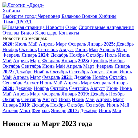
Хибины
Выберите город
Череповец
Балаково
Волхов
Хибины
Гимн ДРОЗД
Новости
О нас
Спортивные направления
Отзывы
Видео
Календарь
Контакты
Новости по месяцам:
2026:
Июль
Май
Апрель
Март
Февраль
Январь
2025:
Декабрь
Ноябрь
Октябрь
Сентябрь
Август
Июнь
Май
Апрель
Март
Февраль
Январь
2024:
Декабрь
Ноябрь
Октябрь
Июль
Июнь
Май
Апрель
Март
Февраль
Январь
2023:
Декабрь
Ноябрь
Октябрь
Сентябрь
Июнь
Май
Апрель
Март
Февраль
Январь
2022:
Декабрь
Ноябрь
Октябрь
Сентябрь
Август
Июль
Июнь
Май
Апрель
Март
Февраль
2021:
Декабрь
Ноябрь
Октябрь
Сентябрь
Август
Июнь
Май
Апрель
Март
Февраль
Январь
2020:
Декабрь
Ноябрь
Октябрь
Сентябрь
Август
Июль
Июнь
Май
Апрель
Март
Февраль
Январь
2019:
Декабрь
Ноябрь
Октябрь
Сентябрь
Август
Июль
Июнь
Май
Апрель
Март
Январь
2018:
Декабрь
Ноябрь
Октябрь
Сентябрь
Июнь
Май
Апрель
Март
Февраль
Январь
2017:
Декабрь
Июнь
Май
Новости за Март 2023 года