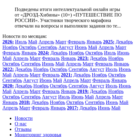
Подведены итоги интеллектуальной онлайн игры
от «ДРОЗД-Хибины» (10+) «ПУТЕШЕСТВИЕ ПО
РОССИИ». Участники творческого марафона
отвечали на вопросы и выполняли задания по те...
Новости по месяцам:
2026:
Июль
Май
Апрель
Март
Февраль
Январь
2025:
Декабрь
Ноябрь
Октябрь
Сентябрь
Август
Июнь
Май
Апрель
Март
Февраль
Январь
2024:
Декабрь
Ноябрь
Октябрь
Июль
Июнь
Май
Апрель
Март
Февраль
Январь
2023:
Декабрь
Ноябрь
Октябрь
Сентябрь
Июнь
Май
Апрель
Март
Февраль
Январь
2022:
Декабрь
Ноябрь
Октябрь
Сентябрь
Август
Июль
Июнь
Май
Апрель
Март
Февраль
2021:
Декабрь
Ноябрь
Октябрь
Сентябрь
Август
Июнь
Май
Апрель
Март
Февраль
Январь
2020:
Декабрь
Ноябрь
Октябрь
Сентябрь
Август
Июль
Июнь
Май
Апрель
Март
Февраль
Январь
2019:
Декабрь
Ноябрь
Октябрь
Сентябрь
Август
Июль
Июнь
Май
Апрель
Март
Январь
2018:
Декабрь
Ноябрь
Октябрь
Сентябрь
Июнь
Май
Апрель
Март
Февраль
Январь
2017:
Декабрь
Июнь
Май
Новости
О нас
Отзывы
Мониторинг здоровья